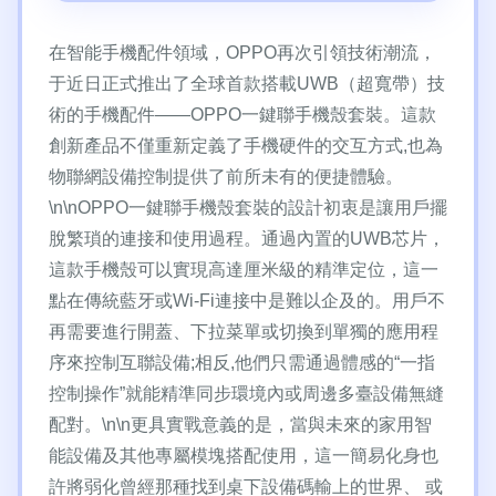
在智能手機配件領域，OPPO再次引領技術潮流，
于近日正式推出了全球首款搭載UWB（超寬帶）技
術的手機配件——OPPO一鍵聯手機殼套裝。這款
創新產品不僅重新定義了手機硬件的交互方式,也為
物聯網設備控制提供了前所未有的便捷體驗。
\n\nOPPO一鍵聯手機殼套裝的設計初衷是讓用戶擺
脫繁瑣的連接和使用過程。通過內置的UWB芯片，
這款手機殼可以實現高達厘米級的精準定位，這一
點在傳統藍牙或Wi-Fi連接中是難以企及的。用戶不
再需要進行開蓋、下拉菜單或切換到單獨的應用程
序來控制互聯設備;相反,他們只需通過體感的“一指
控制操作”就能精準同步環境內或周邊多臺設備無縫
配對。\n\n更具實戰意義的是，當與未來的家用智
能設備及其他專屬模塊搭配使用，這一簡易化身也
許將弱化曾經那種找到桌下設備碼輸上的世界、 或